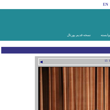
EN
ابسته
نسخه قدیم پورتال
◄
15