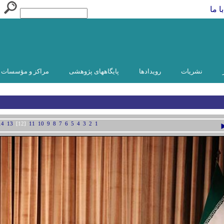
ا ما
نشریات
رویدادها
پایگاههای پژوهشی
مراکز و مؤسسات و
14
13
[12]
11
10
9
8
7
6
5
4
3
2
1