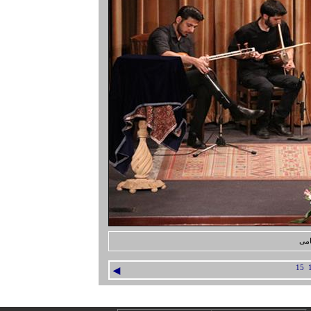
امی
◄
15