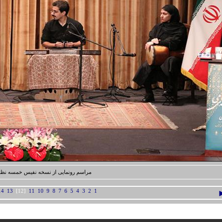
مراسم رونمایی از نسخه نفیس خمسه نظ
14
13
[12]
11
10
9
8
7
6
5
4
3
2
1