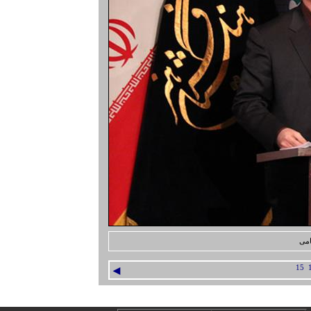
امی
◄
15