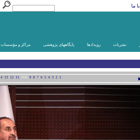
ا ما
نشریات
رویدادها
پایگاههای پژوهشی
مراکز و مؤسسات و
14
13
12
11
[10]
9
8
7
6
5
4
3
2
1