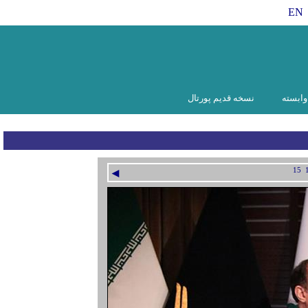
EN
ابسته
نسخه قدیم پورتال
◄
15