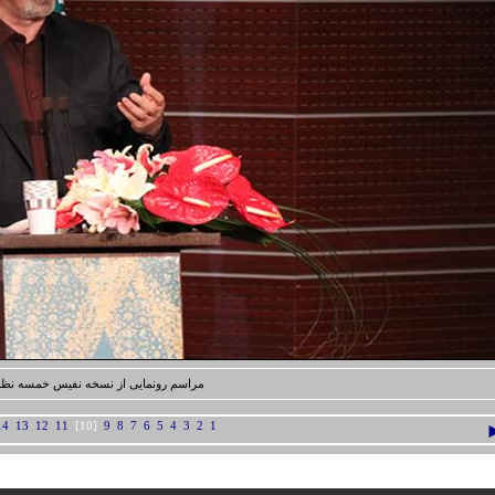
مراسم رونمایی از نسخه نفیس خمسه نظ
14
13
12
11
[10]
9
8
7
6
5
4
3
2
1