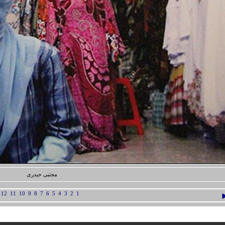
مجتبی حیدری
]
12
11
10
9
8
7
6
5
4
3
2
1