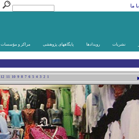
ا ما
نشریات
رویدادها
پایگاههای پژوهشی
مراکز و مؤسسات و
]
12
11
10
9
8
7
6
5
4
3
2
1