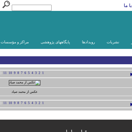
ا ما
نشریات
رویدادها
پایگاههای پژوهشی
مراکز و مؤسسات و
[12]
11
10
9
8
7
6
5
4
3
2
1
عکس از محمد صياد
[12]
11
10
9
8
7
6
5
4
3
2
1