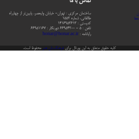
تماس با ما
ساختمان مرکزی : تهران- خیابان ولیعصر، پایین‌تر از چهارراه
ن
طالقانی، شماره 1552
‌ها
كدپستي : 1416953613
تلفن : 5 - 66954200 دورنگار : 66951167
رایانامه :
honar@honar.ac.ir
کلیه حقوق متعلق به این پورتال برای
فرهنگستان هنر
محفوظ است.