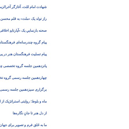
شهادت امام امّت، آغازگر آخرالز
راز تولد یک «ملت» به قلم محسن
صحنه‌ بازنماییِ یک «آپارتایدِ اخل
پیام گروه چندرسانه‌ای فرهنگستان
پیام تسلیت فرهنگستان هنر در پی
پانزدهمین جلسه گروه تخصصی چند
چهاردهمین جلسه رسمی گروه تخص
برگزاری سیزدهمین جلسه رسمی گر
ماه و بلوط؛ روایتی استراتژیک از 
از دل هنر تا جانِ نگاره‌ها
ما به خَلق فرم و تصویر برای جهان 