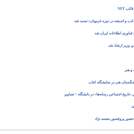
لب NFT
ادب و انديشه در دوره غزنويان» تمدید شد
ناوری اطلاعات ایران شد
 وزير ارشاد شد
و هنر
گستان هنر در نمايشگاه كتاب
تاريخ اجتماعي‌ رسانه‌ها» در دانشگاه + تصاوير
د
 حضور پروفسور معتمد نژاد