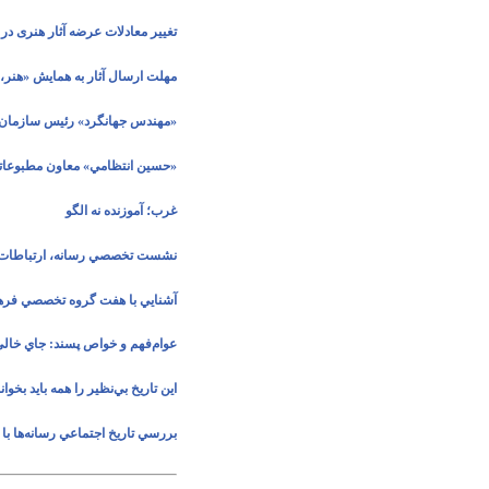
تغییر معادلات عرضه آثار هنری در قا
مهلت ارسال آثار به همايش «هنر، 
«مهندس جهانگرد» رئیس سازمان ف
«حسين انتظامي» معاون مطبوعاتي
غرب؛ آموزنده نه الگو
نشست تخصصي رسانه، ارتباطات 
آشنايي با هفت گروه تخصصي فرهن
عوام‌فهم و خواص پسند: جاي خالي «
اين تاريخ بي‌نظير را همه بايد بخوانن
بررسي تاريخ اجتماعي رسانه‌ها با