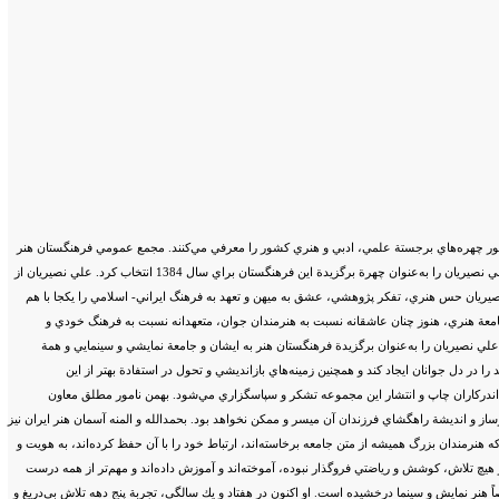
هره‌هاي برجستة علمي، ادبي و هنري كشور را معرفي مي‌كنند. مجمع عمومي فرهنگستان هنر
در نشست مورخ 17/1/1384 كه به رياست مهندس ميرحسين موسوي برگزار گرديد، با آراي اعضاي پيوسته، جناب آقاي علي نصيريان را به‌عنوان چهرة برگزيدة اين فرهنگستان براي سال 1384 انتخاب كرد. علي نصيريان از
نصيريان حس هنري، تفكر پژوهشي، عشق به ميهن و تعهد به فرهنگ ايراني- اسلامي را يكجا با هم
جامعة هنري، هنوز چنان عاشقانه نسبت به هنرمندان جوان، متعهدانه نسبت به فرهنگ خودي و
 علي نصيريان را به‌عنوان برگزيدة فرهنگستان هنر به ايشان و جامعة نمايشي و سينمايي و همة
ا در دل جوانان ايجاد كند و همچنين زمينه‌هاي بازانديشي و تحول در استفادة بهتر از اين
‌اندركاران چاپ و انتشار اين مجموعه تشكر و سپاسگزاري مي‌شود. بهمن نامور مطلق معاون
 و انديشة راهگشاي فرزندان آن ميسر و ممكن نخواهد بود. بحمدالله و المنه آسمان هنر ايران نيز
ه هنرمندان بزرگ هميشه از متن جامعه برخاسته‌اند، ارتباط خود را با آن حفظ كرده‌اند، به هويت و
ز هيچ تلاش، كوشش و رياضتي فروگذار نبوده، آموخته‌اند و آموزش داده‌اند و مهم‌تر از همه درست
اً هنر نمايش و سينما درخشيده است. او اكنون در هفتاد و يك سالگي، تجربة پنج دهه تلاش بي‌دريغ و