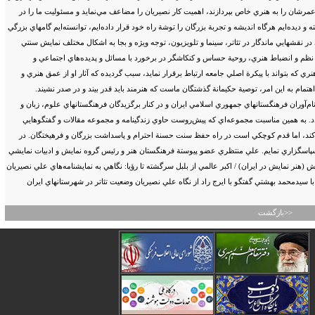
 از عمرشان را به هنري خاص بپردازند، اهميت كار نصيريان را مضاعف مي‌نمايد و مسئوليت ما را در
 ديده‌ايم هرگاه انديشه و تجربة بزرگان را توشة راه خود قرار داده‌ايم، توانسته‌ايم گامهاي بزرگي
نقشهايي ماندگار در تئاتر، سينما و تلويزيون، توجه ويژه و بجا به اشكال مختلف نمايش سنتي
ايران، نظم و انضباط هنري، روحية حساس و كنكاشگر در برخورد با مسائل و پديده‌هاي اجتماعي و
ري كه بتواند با پيكرة اصلي جامعه ارتباط برقرار نمايد، سبب گرديده كه آثار او از عمق هنري و
هتمام به اين امر، توصية حكيمانة گذشتگان ماست كه هنرمند بايد قدر بيند و در صدر نشيند.
زيدة سال 1384 انتخاب نموده است تا از ايشان در جشن نام‌آوران فرهنگستانهاي جمهوري اسلامي ايران و در كنار برگزيدگان فرهنگستانهاي علوم، زبان و
دد. به همين مناسبت مجموعه‌اي كه پيش‌روست حاوي زندگينامه و مجموعه مقالات و گفتگوهايي
ي‌كند، اما قدم كوچكي است در راه حفظ سنت حسنة احترام و پاسداشت بزرگان و فرهيختگان. در
وكي سپاسگزاري نمايم. علي منتظري عضو پيوستة فرهنگستان هنر و رئيس گروه نمايش و ادبيات نمايشي
نر نمايش در ايران) / اكبر عالمي از بلبل سرگشته تا رؤيا: نگاهي به نمايشنامه‌هاي علي نصيريان
با سيدمحمد بهشتي گفتگو با ايرج راد از نگاه علي نصيريان وضعيت تئاتر در شهرستانهاي ايران
<<بازگشت