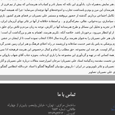
ي هنر نمايش به‌همراه دارد. يادآوري اين نكته كه بسيار نادر و كمياب‌اند هنرمنداني كه بيش از نيم قرن
رمندان اين مرز و بوم و پاسداشت تجارب و اندوخته‌هاي آنها دوچندان مي‌نمايد؛ چرا كه هميشه آموخته و
كامل اجتماعي برداريم. گذشته از حضور بي‌وقفه و مستمر علي نصيريان در فضاي هنري كشور، بازي در 
، سياه‌بازي، پرده‌خواني، نقالي، معركه‌گيري و ... و استفادة خلاقانه از آنها در تئاتر نوپاي آن‌زمان 
 در تجزيه و تحليل اين مسائل و طرح هنرمندانة آنها در آثارش، توجه به زبان مردم و تلاش براي خلق هن
ز او انتظار مي‌رود، برخوردار باشد. خلاصه آنكه، تكريم هنرمند، اهتمام به هنر و بزرگداشت آن است؛ ا
بدين‌‌منظور فرهنگستان هنر علي نصيريان را به‌عنوان هنرمند برگ
م پزشكي به پاس يك‌عمر خدمت صادقانه و ارزشمند در راه اعتلاي فرهنگ و هنر ايران زمين تقدير گر
 و آثار اوست. هر چند اين مجموعه، حق‌ مطلب را تمام و كمال درخصوص اين هنرمند فرهيخته ادا نم
از همة كساني كه در تهيه و گردآوري اين مجموعه ما را ياري كرده‌اند، به‌ويژه جناب آقاي شهاب پاز
ست مقدمه زندگينامة استاد علي نصيريان/ مرجان امير‌ارجمند مقالات دربارة علي نصيريان و آثارش (ه
ريان و تئاتر تلويزيوني در ايران / داريوش مؤدبيان گفتگوها گفتگو با استاد عزت‌الله انتظامي گفتگو 
ي علي نصيريان تصاوير
تماس با ما
ساختمان مرکزی : تهران- خیابان ولیعصر، پایین‌تر از چهارراه
ن
طالقانی، شماره 1552
‌ها
كدپستي : 1416953613