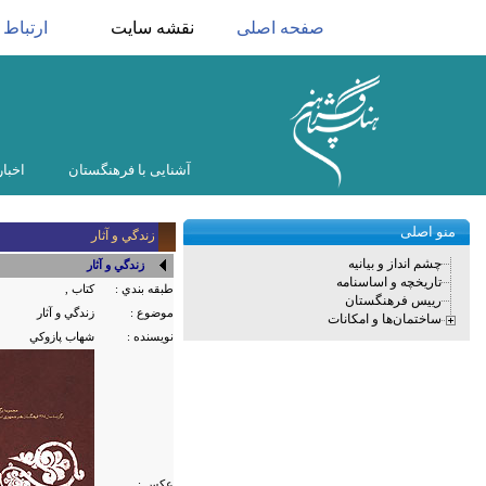
صفحه اصلی
نقشه سایت
ارتباط ب
آشنایی با فرهنگستان
اخبار
منو اصلی
زندگي و آثار
چشم انداز و بیانیه
زندگي و آثار
تاریخچه و اساسنامه
طبقه بندي :
کتاب ,
رییس فرهنگستان
موضوع :
زندگي و آثار
ساختمان‌ها و امکانات
نویسنده :
شهاب پازوكي
عکس :