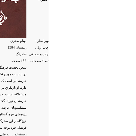
ویراستار :
بهنام صدري
چاپ اول :
زمستان 1384
چاپ و صحافي :
شادرنگ
تعداد صفحات :
152 صفحه
سخن نخست فرهنگستا
هنرمنداني است كه م
دارد. او بازيگري ب
مسئولانه نسبت به وض
هنرمندان تبريك گفته
پيشكسوتان عرصة هنر
پژوهشي فرهنگستان ه
هيچ‌گاه از اين ستار
فرهنگ خود توجه نمود
زيسته‌اند. … و علي 