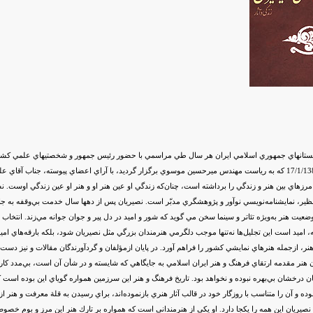
نهاي جمهوري اسلامي ايران هر سال طي مراسمي با حضور رئيس جمهور و شخصتيهاي علمي كشور چ
رزهاي بين هنر و زندگي را برداشته است، چنان‌كه زندگي او عين هنر او و هنر او عين زندگي اوست. 
ي‌نظير، نمايشنامه‌نويسي نوآور و پژوهشگري مدبّر است. نصيريان پس از دهها سال خدمت بي‌وقفه به 
عيت هنر به‌ويژه تئاتر و سينما سخن مي گويد كه شور و اميد در دل پير و جوان جوانه مي‌زند. انتخاب
، اميد است اين تجليل‌ها نه‌تنها موجب دلگرمي هنرمندان بزرگي مثل نصيريان شود، بلكه بارقه‌هاي اميد ر
، ازجمله هنرهاي نمايشي كشور را فراهم آورد. در پايان ازمؤلفان و گردآورندگان مقالات و نيز دست
نر مقدمه ارتقاي فرهنگ و هنر ايران اسلامي به جايگاهي كه شايسته و در شأن آن است، بي‌مدد كارساز
گان درخشان بي‌بهره نبوده و نخواهد بود. تاريخ فرهنگ و هنر اين سرزمين همواره گوياي اين بوده است ك
ه و آن را متناسب با روزگار خود در قالب آثار هنري بازنموده‌اند، براي رسيدن به قلة معرفت و هنر ا
نصيريان اين همه را يكجا دارد. او يكي از هنرمنداني است كه همواره بر تارك هنر اين مرز و بوم خصوص