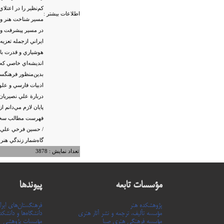
كم‌نظير را در اعتلا
اطلاعات بیشتر :
مسير شناخت هنر و هن
در مسير پيشرفت و ت
ايراني ازجمله تعزيه
هوشياري و قدرت بالا
انديشه‌اي خاصي كه ا
ادبيات فارسي و علو
دربارة علي نصيريان
پايان لازم مي‌دانم 
فهرست مطالب سخن نخ
/ حسين فرخي علي نصي
گاه‌شمار زندگي هنر
تعداد نمایش : 3878
مؤسسات تابعه
پیوندها
پژوهشکده هنر
فرهنگستان‌های ایرا
مؤسسه تألیف، ترجمه و نشر آثار هنری
دانشگاه‌ها و دانشکده
مؤسسه فرهنگی هنری صبا
مؤسسات پژوهشی