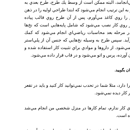
ي‌انجامد، البته ممكن است از وسط يك طرح، طرح بعدي به
به اين ترتيب انجام مي‌شود كه ابتدا طراحي اوليه را در ذهن
تم را روي كاغذ مي‌آورم، پس از آن طرح روي قالب پياده
 روي كار نصب مي‌شود كه شامل پايه‌هايي است كه نخ‌ها
ر مرحله بعد محاسبات رياضي‌اي انجام مي‌شود كه كمك
رآيد. سپس طرح به‌ وسيله نخ‌هايي كه جنس آن از پلي‌استر
ي‌شود. از داروها و موادي براي تثبيت كار استفاده شده و
 آورده، پرس و اتو مي‌شود و در قاب قرار داده مي‌شود.
ن بگوييد.
ارد، مثلا شما در تحدب نمي‌توانيد كار كنيد و بايد در تقعر
كار ديده نمي‌شود.
ي كار ندارم، تمام كارها در منزل شخصي من انجام مي‌شد
ده است.