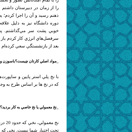
را با تمام امكاناتش تصور و تج
را از زمان در دبيرستان داشتم و
دوره دانشگاه نيز به دليل علا
خوبي پشت سر مي‌گذاشتم. پس
سرفصل‌هاي انرژي كار كردم باز
بعد از بازنشستگي سعي كرده‌ام اي
_مواد اصلي كارتان چيست؟باسوزن و 
با نخ پلي استر پايين و ساپور
كه در نخ ها بر اساس طرح به وج
_نخ معمولي يا نخ خاصي به كار برديد؟
نخ مع
تحت اختيار شما نيست. نخي كه پ