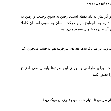
 و مفهومي داريد؟
و گرايش به يك نقطه است، رفتن به سوي وحدت و رفتن به
آثارم به نام«اوج» اين حركت انسان به سوي آسمان كاملا
 آسمان به عنوان معبود مي‌بينيم.
د، ولي در ميان قرينه‌ها تعدادي غير قرينه هم به چشم مي‌خورد، غير
، براي طراحي و اجراي اين طرح‌ها پايه رياضي احتياج
 تصور كنيد.
داي طراحي تا انتهاي قاب‌بندي چقدر زمان مي‌گذاريد؟