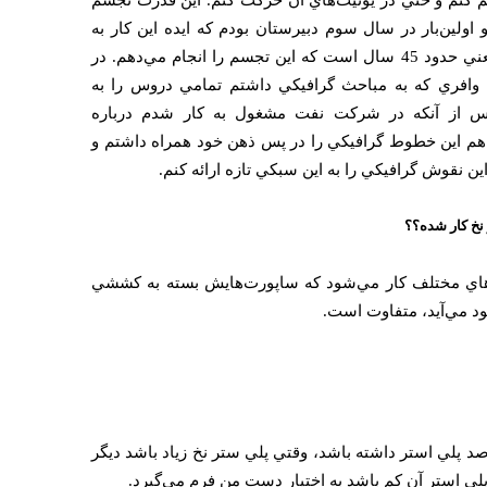
سم كنم و حتي در يونيت‌هاي آن حركت كنم. اين قدرت تجسم
 اولين‌بار در سال سوم دبيرستان بودم كه ايده اين كار به
ذهنم رسيد و آن را اجرا كردم؛ يعني حدود 45 سال است كه اين تجسم را انجام مي‌دهم. در
قه وافري كه به مباحث گرافيكي داشتم تمامي دروس را به
 از آنكه در شركت نفت مشغول به كار شدم درباره
 هم اين خطوط گرافيكي را در پس ذهن خود همراه داشتم و
ن نقوش گرافيكي را به اين سبكي تازه ارائه كنم.
نخ كار شده؟؟
ت‌هاي مختلف كار مي‌شود كه ساپورت‌هايش بسته به كششي
ود مي‌آيد، متفاوت است.
مولي، نخي كه حدود 20 درصد پلي استر داشته باشد، وقتي پلي ستر نخ زياد باشد ديگر
لي استر آن كم باشد به اختيار دست من فرم مي‌گيرد.