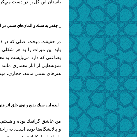
باستان اين گل را در دست مي‌گرفت
_ چقدر به سبك و المان‌هاي سنتي در ا
در حقيقت مبحث اصلي كه در ذه
بايد اين ميراث را به هر شكلي
بضاعتي كه دارد مي‌بايست به مع
نمونه‌هايي از آثار معماري مانن
هنرهاي سنتي مانند، حجاري، مينا 
_ايده اين سبك بديع و نوي خلق اثر هنر
من عاشق گرافيك بوده و هستم. ع
و پالايشگاه‌ها بوده است. به راح