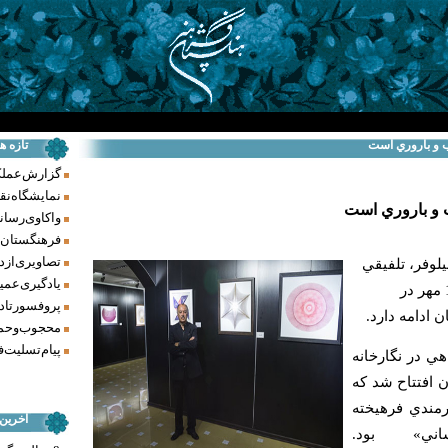
آب و باروري است
تازه ه
گزارش عملکرد فر
نمایشگاه نق
آب و باروري است
واکاوی رسانه‌
فرهنگستان ه
تصاویری از د
يلوفر، تلفيقي
یادگیری عمیق
از هنر بافت، رسم و گرافيك تا 17 مهر در
پروفسور تاد
ادامه دارد.
محجوب و حما
پیام تسلیت ف
ي در نگارخانه
 افتتاح شد كه
مندي فرهيخته
آخرین
اني» بود.