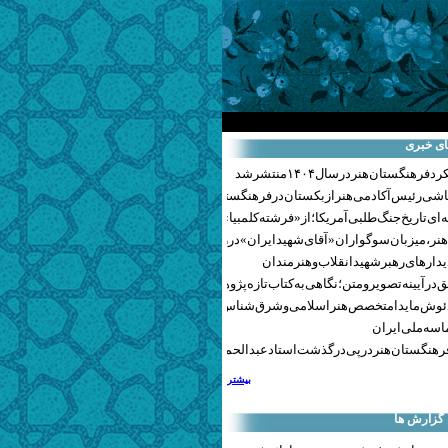
ای خبری
هنگستان هنر در سال ۱۴۰۴ منتشر شد
اشی رئیس آکادمی هنر ازبکستان در فرهنگستان هنر
ای تاریخ جنگ‌طلبی آمریکا؛ از «فرشته کلمبیا» تا پنتاگونیسم هالیوود
نر، میزبان سوگواران «آقای شهید ایران» در روزهای وداع شد+ گزارش تصویری
یدارهای رهبر شهید انقلاب و هنرمندان
 در آیینه تصویر و متن؛ نگاهی به کتاب تازه پژوهشکده هنر
ئوش مایدا متخصص هنر اسلامی و شرق‌شناس لهستانی درگذشت
سه ملی ایران
رهنگستان هنر در پی درگذشت استاد عبدالحمید نقره‌کار
بیشتر
 گزارش ها