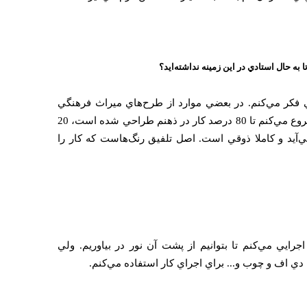
ا به حال استادي در اين زمينه نداشته‌ايد؟
فكر مي‌‌كنم. در بعضي موارد از طرح‌هاي ميراث فرهنگي
الهام مي‌گيرم وقتي طرحي را شروع مي‌كنم تا 80 درصد كار در ذهنم طراحي شده است، 20
‌آيد و كاملا ذوقي است. اصل تلفيق رنگ‌هاست كه كار را
ايي مي‌كنم تا بتوانيم از پشت آن نور در بياوريم. ولي
دي اف و چوب و... براي اجراي كار استفاده مي‌كنم.