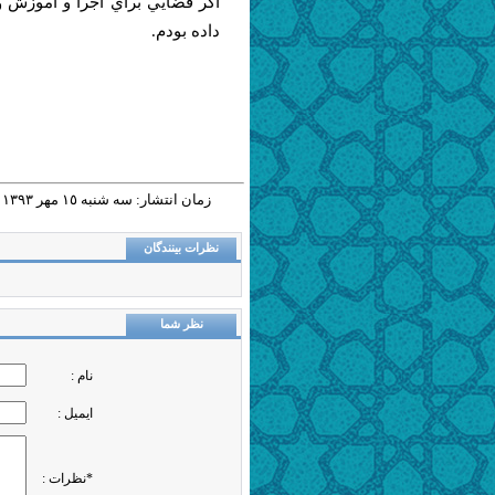
اگر فضايي براي اجرا و آموزش و..
داده بودم.
زمان انتشار: سه شنبه ١٥ مهر ١٣٩٣ - ١٦:٥٧ |
نظرات بینندگان
نظر شما
نام :
ایمیل :
*نظرات :