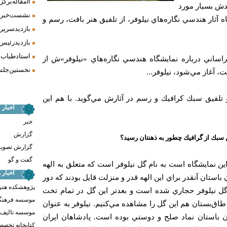
8 مقاله برگزیده همایش «فرش، سنت، هنر» ارائه شد
دش بسيار مورد
نشست خبری 
ه آثار هندسي نگاره‌هاي نيلوفر، از تلفيق هنر بافت، رسم و
بازدید سرپر
بازدید رئیس
استاد طیاب 
اساني درباره نمايشگاه هندسي نگاره‌هاي «نيلوفر»ش از
نخستین جلسه
، آغاز مي‌شود، نيلوفر...
و تلفيق سبك كرافيك و رسم در آثارش مي‌گويد. با هم اين
اخبار
خبر
گزارش
ن سبك از گرافيك چطور به ذهنتان رسيد؟
گزارش تصوی
گفت و گو
ين نمايشگاه است به نام گل نيلوفر است كه متعلق به الهه
اخبار
باستان آنقدر براي اين الهه قدر و منزلت قايل بودند كه دور
پژوهشکده هنر
 گل نيلوفر حجاري شده است و بعدتر اين گل در تمام تخت
موسسه فرهنگ
‌بستان هم اين گل را مشاهده مي‌كنيم. نيلوفر به عنوان
موسسه تالیف ،
ن باستان نماد صلح و دوستي بوده است. پادشاهان ايران
کتابخانه تخص