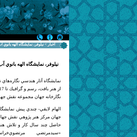
اخبار > نيلوفر، نمايشگاه الهه بانوي 
نيلوفر، نمايشگاه الهه بانوي 
نمايشگاه آثار هندسي نگاره‌هاي ن
نگارخانه جهان مجموعه نقش جهان 
الهام لايقي- چندي پيش نمايشگاه
جهان مركز هنر پژوهي نقش جهان
حاصل چند سال كار و تلاش هنر
«سيدمرتضي مرتضوي‌خراس