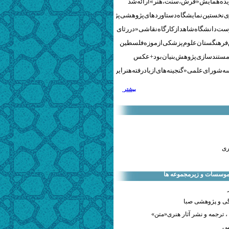
نخستین نمایشگاه دستاوردهای پژوهشی پژوهشگاه‌های هنری
ست دانشگاه شاهد از کارگاه نقاشی «در رثای سیمرغ تجلی»
 فرهنگستان علوم پزشکی از موزه فلسطین
مستندسازی پژوهش‌بنیان بود + عکس
 شورای علمی «گنجینه‌های ازیادرفته هنر ایران» برگزار شد
بیشتر
ری
 موسسات و زیرمجموعه ها
ی و پژوهشی صبا
 ترجمه و نشر آثار هنری«متن»
صی