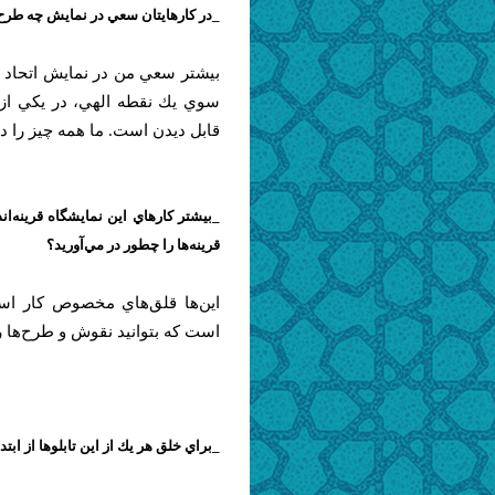
_در كارهايتان سعي در نمايش چه طرح
بيشتر سعي من در نمايش اتحاد 
سوي يك نقطه الهي، در يكي از 
قابل ديدن است. ما همه چيز را در
_بيشتر كارهاي اين نمايشگاه قرينه‌ان
قرينه‌ها را چطور در مي‌آوريد؟
اين‌ها قلق‌هاي مخصوص كار است
است كه بتوانيد نقوش و طرح‌ها را
_براي خلق هر يك از اين تابلوها از ابت