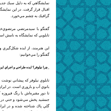
نمايشگاهي كه به دليل سبك جدي
اقبال قرار گرفت. در اين نمايشگا
گرافيك به چشم مي‌خورد.
گفتگو با سيد‌مرتضي مرتضوي‌خر
تابلويي كه نمايشگاه به نامش است
اين هنرمند، از ايده شكل‌گيري 
گفتگو را مي‌خوانيم:
_چرا نيلوفر؟ ايده طراحي و اجراي اي
تابلوي نيلوفر كه پيشاني نوشت ا
بانوي آب و باروري است. در ايران 
تا دور مقبره‌اش با رنگ فيروزه
جمشيد پخش مي‌شود و حتي در طاق
گلي پاك شناخته شده و در ايرا