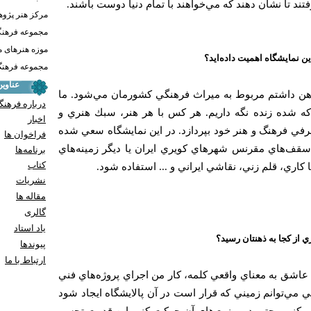
ند تا نشان دهند كه مي‌خواهند با تمام دنيا دوست باشند.
مرکز هنر پژو
مجموعه فرهنگ
موزه هنرهای 
ين نمايشگاه اهميت داده‌ايد؟
مجموعه فرهنگ 
عناوی
ن داشتم مربوط به ميراث فرهنگي كشورمان مي‌شود. ما
درباره فرهنگ
 كه شده زنده نگه داريم. هر كس با هر هنر، سبك هنري و
اخبار
رفي فرهنگ و هنر خود بپردازد. در اين نمايشگاه سعي شده
فراخوان ها
د سقف‌هاي مقرنس شهر‌هاي كويري ايران يا ديگر زمينه‌هاي
برنامه‌ها
کتاب
كاري، قلم زني، نقاشي ايراني و ... استفاده شود.
نشریات
مقاله ها
گالری
یاد استاد
ي از كجا به ذهنتان رسيد؟
پيوندها
ارتباط با ما
اشق به معناي واقعي كلمه، كار من اجراي پروژه‌هاي فني
تي مي‌توانم زميني كه قرار است در آن پالايشگاه ايجاد شود