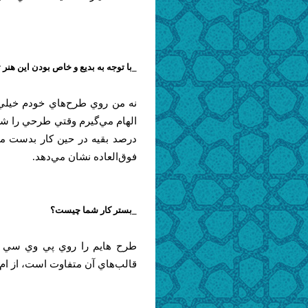
_با توجه به بديع و خاص بودن اين هنر ت
نه من روي طرح‌هاي خودم خيلي 
درصد بقيه در حين كار بدست مي
فو‌ق‌العاده نشان مي‌دهد.
_بستر كار شما چيست؟
طرح هايم را روي پي وي سي اجر
قالب‌هاي آن متفاوت است، از ام 