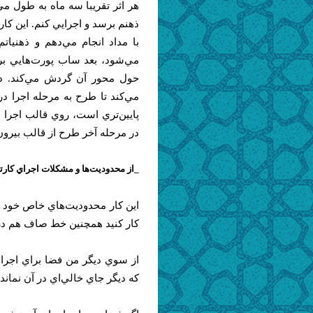
هر اثر تقريبا سه ماه به طول م
ذهنم برسد و اجرايي كنم. اين كار 
با مداد انجام مي‌دهم و ذهنيا
مي‌شود، بعد ساب پورت‌هايي بر
حول محور آن گردش مي‌‌كند. د
مي‌كند تا طرح به مرحله اجرا د
پايين‌تري است، روي قالب اجرا م
در مرحله آخر طرح از قالب بيرون
_از محدوديت‌ها و مشكلات اجراي كارتا
اين كار محدوديت‌هاي خاص خود را د
كار كنيد همچنين خط صاف هم در 
از سوي ديگر من فضا براي اجرا
كه ديگر جاي خالي‌اي در آن نمان