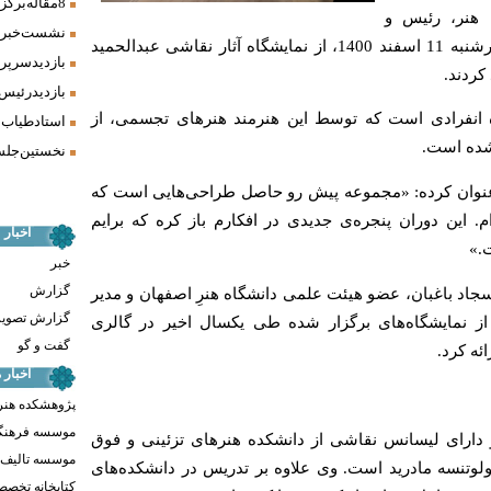
8 مقاله برگزیده همایش «فرش، سنت، هنر» ارائه شد
 هنر، رئیس و
نشست خبری 
رشنبه
11
اسفند 1400، از نمایشگاه آثار نقاشی عبدالحمید
بازدید سرپر
 کردند.
بازدید رئیس
گاه انفرادی است که توسط این هنرمند هنرهای تجسمی، از
استاد طیاب 
 شده است.
نخستین جلسه
د عنوان کرده: «مجموعه پیش‌‍ رو حاصل طراحی‌هایی است که
ر گذرانده‌ام. این دوران پنجره‌ی جدیدی در افکارم باز کره که برایم
اخبار
.»
خبر
گزارش
سجاد باغبان، عضو هیئت علمی دانشگاه هنرِ اصفهان و مدیر
گزارش تصوی
ز نمایشگاه‌های برگزار شده طی یکسال اخیر در گالری
گفت و گو
ئه کرد.
اخبار
پژوهشکده هنر
موسسه فرهنگ
دارای لیسانس نقاشی از دانشکده هنرهای تزئینی و فوق
موسسه تالیف ،
لوتنسه مادرید است
. وی
علاوه بر تدریس در دانشکده‌های
کتابخانه تخص