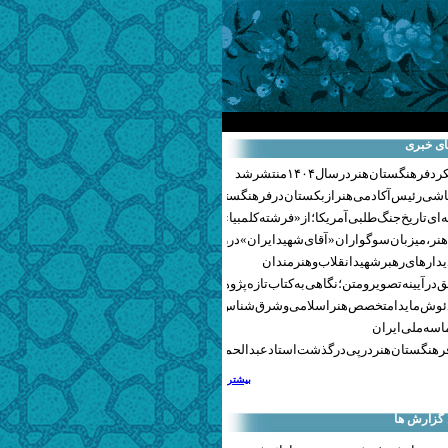
ای خبری
هنگستان هنر در سال ۱۴۰۴ منتشر شد
اشی رئیس آکادمی هنر ازبکستان در فرهنگستان هنر
ای تاریخ جنگ‌طلبی آمریکا؛ از «فرشته کلمبیا» تا پنتاگونیسم هالیوود
نر، میزبان سوگواران «آقای شهید ایران» در روزهای وداع شد+ گزارش تصویری
یدارهای رهبر شهید انقلاب و هنرمندان
 در آیینه تصویر و متن؛ نگاهی به کتاب تازه پژوهشکده هنر
ئوش مایدا متخصص هنر اسلامی و شرق‌شناس لهستانی درگذشت
سه ملی ایران
رهنگستان هنر در پی درگذشت استاد عبدالحمید نقره‌کار
بیشتر
 گزارش ها