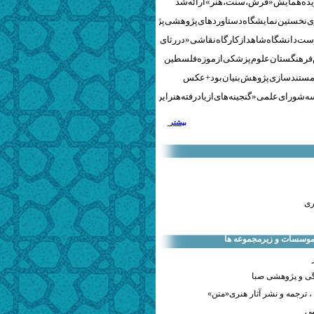
نخستین نمایشگاه دستاوردهای پژوهشی پژوهشگاه‌های هنری
ست دانشگاه شاهد از کارگاه نقاشی «در رثای سیمرغ تجلی»
 فرهنگستان علوم پزشکی از موزه فلسطین
مستندسازی پژوهش‌بنیان بود + عکس
 شورای علمی «گنجینه‌های ازیادرفته هنر ایران» برگزار شد
بیشتر
ری
 موسسات و زیرمجموعه ها
ی و پژوهشی صبا
 ترجمه و نشر آثار هنری«متن»
صی