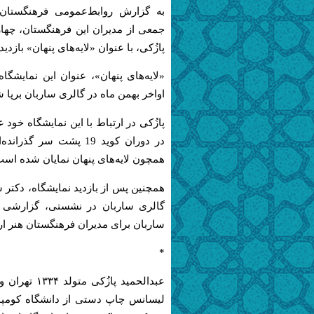
به گزارش روابط‌عمومی فرهنگستان
جمعی از مدیران این فرهنگستان، چها
پازُکی، با عنوان «لایه‌های پنهان» بازدید
«لایه‌های پنهان»، عنوان این نمایش
اواخر بهمن ماه در گالری ساربان برپا
پازُکی در ارتباط با این نمایشگاه خو
در دوران کوید 19 پشت س
همچون لایه‌های پنهان نمایان شده است
همچنین پس از بازدید نمایشگاه، دکتر 
گالری ساربان در نشستی، گزارشی ا
ساربان برای مدیران فرهنگستان هنر ارا
*
عبدالحمید پازُکی متولد
۱۳۳۴
تهران و 
لیسانس چاپ دستی از دانشگاه کومپو