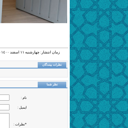
زمان انتشار: چهارشنبه ١١ اسفند ١٤٠٠ - ١٧:٣٠ |
نظرات بینندگان
نظر شما
نام :
ایمیل :
*نظرات :