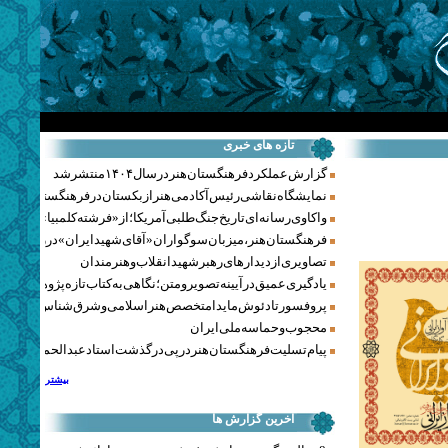
تازه های خبری
گزارش عملکرد فرهنگستان هنر در سال ۱۴۰۴ منتشر شد
نمایشگاه نقاشی رئیس آکادمی هنر ازبکستان در فرهنگستان هنر
واکاوی رسانه‌ای تاریخ جنگ‌طلبی آمریکا؛ از «فرشته کلمبیا» تا پنتاگو
فرهنگستان هنر، میزبان سوگواران «آقای شهید ایران» در روزهای 
تصاویری از دیدارهای رهبر شهید انقلاب و هنرمندان
یادگیری عمیق در آیینه تصویر و متن؛ نگاهی به کتاب تازه پژوهشکده هن
پروفسور تادئوش مایدا متخصص هنر اسلامی و شرق‌شناس لهستا
محجوب و حماسه ملی ایران
پیام تسلیت فرهنگستان هنر در پی درگذشت استاد عبدالحمید نقره‌کا
بیشتر
آخرین گزارش ها