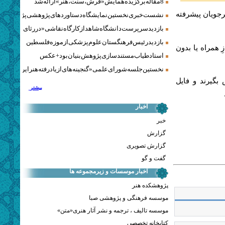
8 مقاله برگزیده همایش «فرش، سنت، هنر» ارائه شد
جویان پیشرفته
نشست خبری نخستین نمایشگاه دستاوردهای پژوهشی پژوهشگاه‌
بازدید سرپرست دانشگاه شاهد از کارگاه نقاشی «در رثای سیمرغ ت
بازدید رئیس فرهنگستان علوم پزشکی از موزه فلسطین
آواز 5 تا 10 دقیقه‌ای، با سازِ همراه یا بدون
استاد طیاب مستندسازی پژوهش‌بنیان بود + عکس
نخستین جلسه شورای علمی «گنجینه‌های ازیادرفته هنر ایران» برگز
بیشتر می‌توانند با شماره تلفن 22751797 تماس بگیرند و فایل
بیشتر
اخبار
خبر
گزارش
گزارش تصویری
گفت و گو
اخبار موسسات و زیرمجموعه ها
پژوهشکده هنر
موسسه فرهنگی و پژوهشی صبا
موسسه تالیف ، ترجمه و نشر آثار هنری«متن»
کتابخانه تخصصی