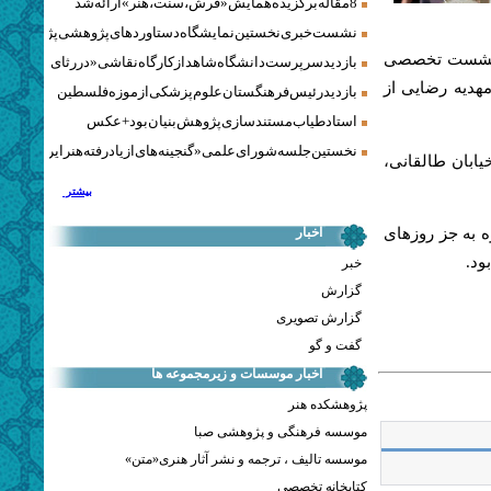
8 مقاله برگزیده همایش «فرش، سنت، هنر» ارائه شد
نشست خبری نخستین نمایشگاه دستاوردهای پژوهشی پژوهشگاه‌
ن نشست تخصصی
بازدید سرپرست دانشگاه شاهد از کارگاه نقاشی «در رثای سیمرغ ت
یروانیان و مهدیه رضایی از
بازدید رئیس فرهنگستان علوم پزشکی از موزه فلسطین
استاد طیاب مستندسازی پژوهش‌بنیان بود + عکس
نخستین جلسه شورای علمی «گنجینه‌های ازیادرفته هنر ایران» برگز
یابان طالقانی،
بیشتر
اخبار
هران تا 5 دی ماه همه روزه به جز روزهای
خبر
گزارش
گزارش تصویری
گفت و گو
اخبار موسسات و زیرمجموعه ها
پژوهشکده هنر
موسسه فرهنگی و پژوهشی صبا
موسسه تالیف ، ترجمه و نشر آثار هنری«متن»
کتابخانه تخصصی