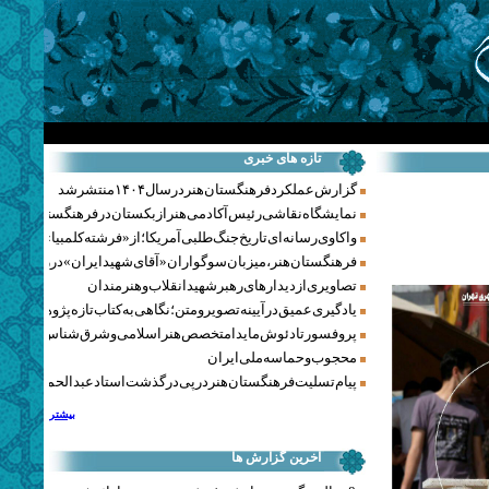
تازه های خبری
گزارش عملکرد فرهنگستان هنر در سال ۱۴۰۴ منتشر شد
نمایشگاه نقاشی رئیس آکادمی هنر ازبکستان در فرهنگستان هنر
واکاوی رسانه‌ای تاریخ جنگ‌طلبی آمریکا؛ از «فرشته کلمبیا» تا پنتاگو
فرهنگستان هنر، میزبان سوگواران «آقای شهید ایران» در روزهای 
تصاویری از دیدارهای رهبر شهید انقلاب و هنرمندان
یادگیری عمیق در آیینه تصویر و متن؛ نگاهی به کتاب تازه پژوهشکده هن
پروفسور تادئوش مایدا متخصص هنر اسلامی و شرق‌شناس لهستا
محجوب و حماسه ملی ایران
پیام تسلیت فرهنگستان هنر در پی درگذشت استاد عبدالحمید نقره‌کا
بیشتر
آخرین گزارش ها