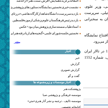
8 مقاله برگزیده همایش «فرش، سنت، هنر» ارائه شد
، وزیر علوم،
نشست خبری نخستین نمایشگاه دستاوردهای پژوهشی پژوهشگاه‌
اعیلی، سرپرست
بازدید سرپرست دانشگاه شاهد از کارگاه نقاشی «در رثای سیمرغ ت
ان به سخنرانی
بازدید رئیس فرهنگستان علوم پزشکی از موزه فلسطین
استاد طیاب مستندسازی پژوهش‌بنیان بود + عکس
نخستین جلسه شورای علمی «گنجینه‌های ازیادرفته هنر ایران» برگز
تتاح نمایشگاه
ر می‌رود.
بیشتر
آیین «روز جهانی همبستگی با مردم فلسطین»، پنج شنبه 8 آذر، ساعت 15 در تالار ایران
اخبار
فرهنگستان هنر به نشانی خیابان ولی عصر(عج)، پایین‌تر از چهارراه طالقانی، شماره 1552
خبر
گزارش
گزارش تصویری
گفت و گو
اخبار موسسات و زیرمجموعه ها
پژوهشکده هنر
موسسه فرهنگی و پژوهشی صبا
موسسه تالیف ، ترجمه و نشر آثار هنری«متن»
کتابخانه تخصصی