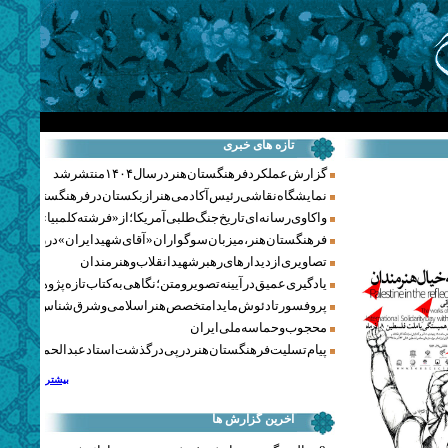
تازه های خبری
گزارش عملکرد فرهنگستان هنر در سال ۱۴۰۴ منتشر شد
نمایشگاه نقاشی رئیس آکادمی هنر ازبکستان در فرهنگستان هنر
واکاوی رسانه‌ای تاریخ جنگ‌طلبی آمریکا؛ از «فرشته کلمبیا» تا پنتاگو
فرهنگستان هنر، میزبان سوگواران «آقای شهید ایران» در روزهای 
تصاویری از دیدارهای رهبر شهید انقلاب و هنرمندان
یادگیری عمیق در آیینه تصویر و متن؛ نگاهی به کتاب تازه پژوهشکده هن
پروفسور تادئوش مایدا متخصص هنر اسلامی و شرق‌شناس لهستا
محجوب و حماسه ملی ایران
پیام تسلیت فرهنگستان هنر در پی درگذشت استاد عبدالحمید نقره‌کا
بیشتر
آخرین گزارش ها