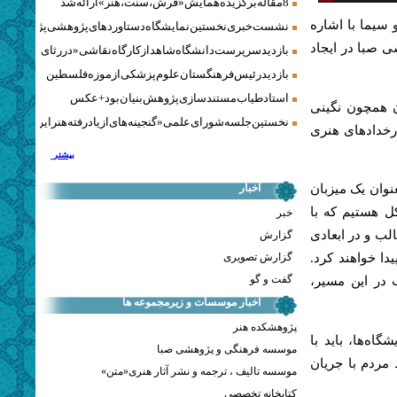
8 مقاله برگزیده همایش «فرش، سنت، هنر» ارائه شد
سیما با اشاره
نشست خبری نخستین نمایشگاه دستاوردهای پژوهشی پژوهشگاه‌
 صبا در ایجاد
بازدید سرپرست دانشگاه شاهد از کارگاه نقاشی «در رثای سیمرغ ت
بازدید رئیس فرهنگستان علوم پزشکی از موزه فلسطین
استاد طیاب مستندسازی پژوهش‌بنیان بود + عکس
ن همچون نگینی
نخستین جلسه شورای علمی «گنجینه‌های ازیادرفته هنر ایران» برگز
رخدادهای هنری
بیشتر
اخبار
نوان یک میزبان
کل هستیم که با
خبر
لب و در ابعادی
گزارش
گزارش تصویری
دا خواهند کرد.
گفت و گو
 در این مسیر،
اخبار موسسات و زیرمجموعه ها
پژوهشکده هنر
اه‌ها، باید با
موسسه فرهنگی و پژوهشی صبا
 مردم با جریان
موسسه تالیف ، ترجمه و نشر آثار هنری«متن»
کتابخانه تخصصی