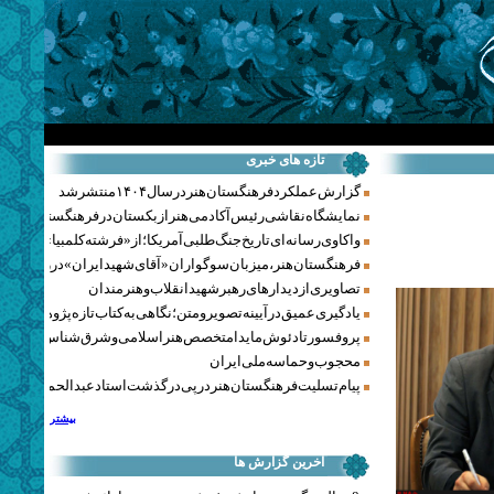
تازه های خبری
گزارش عملکرد فرهنگستان هنر در سال ۱۴۰۴ منتشر شد
نمایشگاه نقاشی رئیس آکادمی هنر ازبکستان در فرهنگستان هنر
واکاوی رسانه‌ای تاریخ جنگ‌طلبی آمریکا؛ از «فرشته کلمبیا» تا پنتاگو
فرهنگستان هنر، میزبان سوگواران «آقای شهید ایران» در روزهای 
تصاویری از دیدارهای رهبر شهید انقلاب و هنرمندان
یادگیری عمیق در آیینه تصویر و متن؛ نگاهی به کتاب تازه پژوهشکده هن
پروفسور تادئوش مایدا متخصص هنر اسلامی و شرق‌شناس لهستا
محجوب و حماسه ملی ایران
پیام تسلیت فرهنگستان هنر در پی درگذشت استاد عبدالحمید نقره‌کا
بیشتر
آخرین گزارش ها