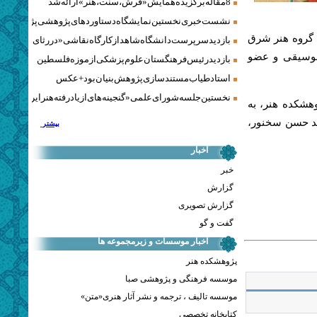
8 مقاله برگزیده همایش «فرش، سنت، هنر» ارائه شد
نشست خبری نخستین نمایشگاه دستاوردهای پژوهشی پژوهشگاه‌
گروه هنر شرق
بازدید سرپرست دانشگاه شاهد از کارگاه نقاشی «در رثای سیمرغ ت
موسیقی و عضو
بازدید رئیس فرهنگستان علوم پزشکی از موزه فلسطین
استاد طیاب مستندسازی پژوهش‌بنیان بود + عکس
نخستین جلسه شورای علمی «گنجینه‌های ازیادرفته هنر ایران» برگز
نبه، ۲۱ آذر ۱۳۹۶، از ساعت ۱۵ تا ۱۷ در پژوهشكده هنر، به
هید حسن سخنور،
بیشتر
اخبار
خبر
گزارش
گزارش تصویری
گفت و گو
اخبار موسسات و زیرمجموعه ها
پژوهشکده هنر
موسسه فرهنگی و پژوهشی صبا
موسسه تالیف ، ترجمه و نشر آثار هنری«متن»
کتابخانه تخصصی