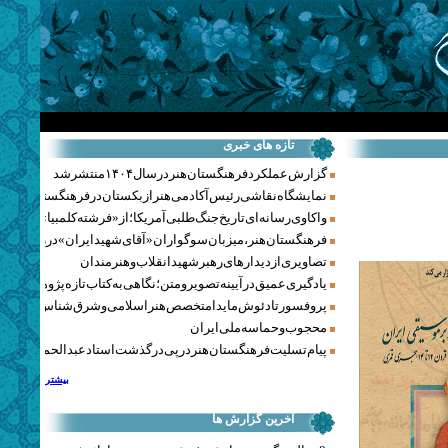
تازه های خبری
گزارش عملکرد فرهنگستان هنر در سال ۱۴۰۴ منتشر شد
نمایشگاه نقاشی رئیس آکادمی هنر ازبکستان در فرهنگستان هنر
واکاوی رسانه‌ای تاریخ جنگ‌طلبی آمریکا؛ از «فرشته کلمبیا» تا پنتاگو
فرهنگستان هنر، میزبان سوگواران «آقای شهید ایران» در روزهای 
تصاویری از دیدارهای رهبر شهید انقلاب و هنرمندان
یادگیری عمیق در آیینه تصویر و متن؛ نگاهی به کتاب تازه پژوهشکده هن
پروفسور تادئوش مایدا متخصص هنر اسلامی و شرق‌شناس لهستا
محجوب و حماسه ملی ایران
پیام تسلیت فرهنگستان هنر در پی درگذشت استاد عبدالحمید نقره‌کا
بیشتر
آخرین گزارش ها