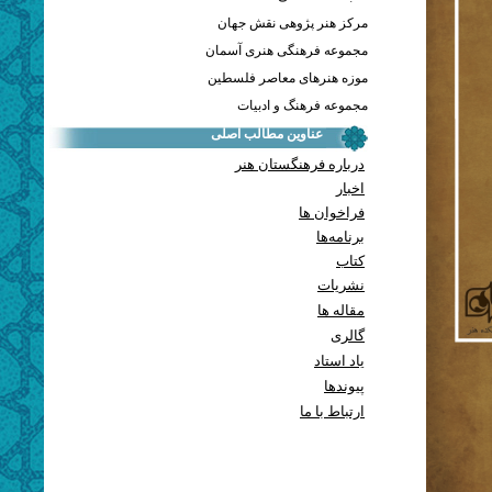
مرکز هنر پژوهی نقش جهان
مجموعه فرهنگی هنری آسمان
موزه هنرهای معاصر فلسطین
مجموعه فرهنگ و ادبیات
عناوین مطالب اصلی
درباره فرهنگستان هنر
اخبار
فراخوان ها
برنامه‌ها
کتاب
نشریات
مقاله ها
گالری
یاد استاد
پيوندها
ارتباط با ما