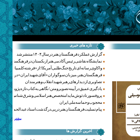
تازه های خبری
گزارش عملکرد فرهنگستان هنر در سال ۱۴۰۴ منتشر شد
نمایشگاه نقاشی رئیس آکادمی هنر ازبکستان در فرهنگستان هنر
واکاوی رسانه‌ای تاریخ جنگ‌طلبی آمریکا؛ از «فرشته کلمبیا» تا پنتاگو
فرهنگستان هنر، میزبان سوگواران «آقای شهید ایران» در روزهای 
تصاویری از دیدارهای رهبر شهید انقلاب و هنرمندان
یادگیری عمیق در آیینه تصویر و متن؛ نگاهی به کتاب تازه پژوهشکده هن
پروفسور تادئوش مایدا متخصص هنر اسلامی و شرق‌شناس لهستا
محجوب و حماسه ملی ایران
پیام تسلیت فرهنگستان هنر در پی درگذشت استاد عبدالحمید نقره‌کا
بیشتر
آخرین گزارش ها