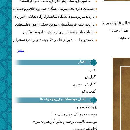
8 مقاله برگزیده همایش «فرش، سنت، هنر» ارائه شد
نشست خبری نخستین نمایشگاه دستاوردهای پژوهشی پژوهشگاه‌
بازدید سرپرست دانشگاه شاهد از کارگاه نقاشی «در رثای سیمرغ ت
نشست تخصصی نقد و بررسی کتاب «تفکرات فلسفی در باب موسیقی» دوشنبه 5 آذرماه ساعت ۱6 الی 18 به صورت
بازدید رئیس فرهنگستان علوم پزشکی از موزه فلسطین
تهران، خیابان
استاد طیاب مستندسازی پژوهش‌بنیان بود + عکس
نخستین جلسه شورای علمی «گنجینه‌های ازیادرفته هنر ایران» برگز
بیشتر
اخبار
خبر
گزارش
گزارش تصویری
گفت و گو
اخبار موسسات و زیرمجموعه ها
پژوهشکده هنر
موسسه فرهنگی و پژوهشی صبا
موسسه تالیف ، ترجمه و نشر آثار هنری«متن»
کتابخانه تخصصی