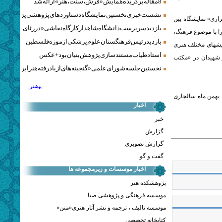
8 مقاله برگزیده همایش «فرش، سنت، هنر» ارائه شد
نشست خبری نخستین نمایشگاه دستاوردهای پژوهشی پژوهشگاه‌
اری« نمایشگاه بین
بازدید سرپرست دانشگاه شاهد از کارگاه نقاشی «در رثای سیمرغ ت
را با موضوع فرهنگ،
بازدید رئیس فرهنگستان علوم پزشکی از موزه فلسطین
ایشهای مختلف هنری
استاد طیاب مستندسازی پژوهش‌بنیان بود + عکس
 و شهیدان در «مکتب
نخستین جلسه شورای علمی «گنجینه‌های ازیادرفته هنر ایران» برگز
بیشتر
گفتنی است نمایشگاه و همایش هنر انقلاب برای اولین بار در مؤسسه فرهنگی هنری صبا در 14 بهمن ماه سالجاری
اخبار
خبر
گزارش
گزارش تصویری
گفت و گو
اخبار موسسات و زیرمجموعه ها
پژوهشکده هنر
موسسه فرهنگی و پژوهشی صبا
موسسه تالیف ، ترجمه و نشر آثار هنری«متن»
کتابخانه تخصصی