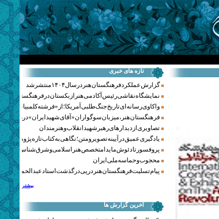
تازه های خبری
گزارش عملکرد فرهنگستان هنر در سال ۱۴۰۴ منتشر شد
نمایشگاه نقاشی رئیس آکادمی هنر ازبکستان در فرهنگستان هنر
واکاوی رسانه‌ای تاریخ جنگ‌طلبی آمریکا؛ از «فرشته کلمبیا» تا پنتاگو
فرهنگستان هنر، میزبان سوگواران «آقای شهید ایران» در روزهای 
تصاویری از دیدارهای رهبر شهید انقلاب و هنرمندان
یادگیری عمیق در آیینه تصویر و متن؛ نگاهی به کتاب تازه پژوهشکده هن
پروفسور تادئوش مایدا متخصص هنر اسلامی و شرق‌شناس لهستا
محجوب و حماسه ملی ایران
پیام تسلیت فرهنگستان هنر در پی درگذشت استاد عبدالحمید نقره‌کا
بیشتر
آخرین گزارش ها