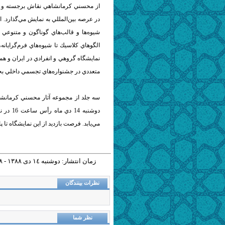
از محسني كرمانشاهي نقاش برجسته و ش
در عرصه بين‌المللي به نمايش مي‌گذارد. اين نمايشگاه شامل 125 اثر ن
شيوه‌ها و قالب‌هاي گوناگون و متنوعي ا
الگوهاي كلاسيك تا شيوه‌هاي فرم‌گرايانه
نمايشگاه گروهي و انفرادي در ايران و همچ
متعددي در جشنواره‌هاي تجسمي داخلي ب
سه جلد از مجموعه آثار محسني كرمانشاه
دو‌شنبه
مي‌يابد. فرصت بازديد از اين نمايشگاه تا 
زمان انتشار: دوشنبه ١٤ دی ١٣٨٨ - ١٠:١٨ |
نظرات بینندگان
نظر شما