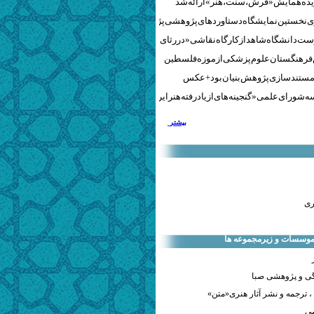
نخستین نمایشگاه دستاوردهای پژوهشی پژوهشگاه‌های هنری
ست دانشگاه شاهد از کارگاه نقاشی «در رثای سیمرغ تجلی»
 فرهنگستان علوم پزشکی از موزه فلسطین
مستندسازی پژوهش‌بنیان بود + عکس
 شورای علمی «گنجینه‌های ازیادرفته هنر ایران» برگزار شد
بیشتر
ری
 موسسات و زیرمجموعه ها
ی و پژوهشی صبا
 ترجمه و نشر آثار هنری«متن»
صی