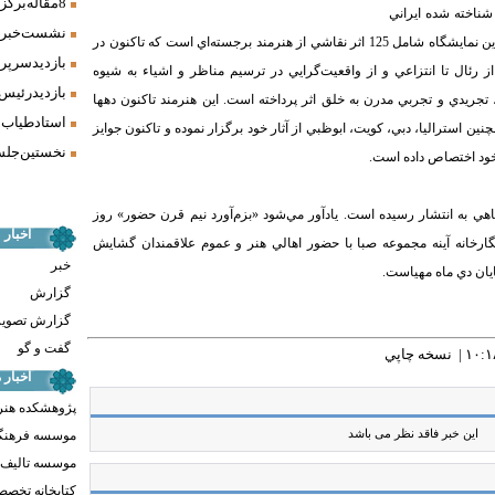
8 مقاله برگزیده همایش «فرش، سنت، هنر» ارائه شد
ناخته شده ايراني
نشست خبری 
قاشي از هنرمند برجسته‌اي است كه
تاكنون در
بازدید سرپر
ز رئال تا انتزاعي و از واقعيت‌گرايي در ترسيم مناظر و اشياء به شيوه
بازدید رئیس
، تجريدي و تجربي مدرن به خلق اثر پرداخته است. اين هنرمند تاكنون دهها
استاد طیاب 
نين استراليا، دبي، كويت، ابوظبي از آثار خود برگزار نموده و تاكنون جوايز
نخستین جلسه
خود اختصاص داده است.
ي به انتشار رسيده است. يادآور مي‌شود «بزم‌آورد نيم قرن حضور» روز
اخبار
 14 دي ماه رأس ساعت 16 در نگارخانه آينه مجموعه صبا با حضور اهالي هنر و عموم علاقمندان گشايش
خبر
پايان دي ماه مهياست.
گزارش
گزارش تصوی
گفت و گو
نسخه چاپي
اخبار
پژوهشکده هنر
این خبر فاقد نظر می باشد
موسسه فرهنگ
موسسه تالیف ،
کتابخانه تخص