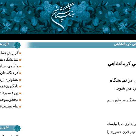
سني كرمانشاهي
تازه ه
گزارش عملکرد فر
نمایشگاه نق
ني كرمانشاهي
واکاوی رسانه‌
فرهنگستان ه
تصاویری از د
 در نمايشگاه
یادگیری عمیق
ي مي‌شود.
پروفسور تاد
محجوب و حما
گاه «بزم‌آورد نيم
پیام تسلیت ف
هنري صبا وابسته
آخرین
 نيم قرن حضور» را