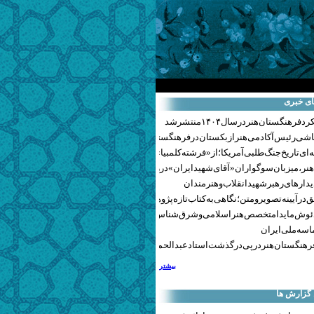
ای خبری
هنگستان هنر در سال ۱۴۰۴ منتشر شد
اشی رئیس آکادمی هنر ازبکستان در فرهنگستان هنر
ای تاریخ جنگ‌طلبی آمریکا؛ از «فرشته کلمبیا» تا پنتاگونیسم هالیوود
نر، میزبان سوگواران «آقای شهید ایران» در روزهای وداع شد+ گزارش تصویری
یدارهای رهبر شهید انقلاب و هنرمندان
 در آیینه تصویر و متن؛ نگاهی به کتاب تازه پژوهشکده هنر
ئوش مایدا متخصص هنر اسلامی و شرق‌شناس لهستانی درگذشت
سه ملی ایران
رهنگستان هنر در پی درگذشت استاد عبدالحمید نقره‌کار
بیشتر
 گزارش ها