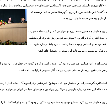
 «كاوش‌هاي باستان شناختي جيرفت؛ اكتشافي افسانه‌اي» به سخنراني پرداخت و با اشاره به 
ت
گفت: «در حاشيه حوزه اين رود، گورستان‌هايي به ثبت رسيده كه
از تار و پود جيرفت به شمار مي‌رود.»
 اين همايش هم چنين به حفاري‌هاي فراواني كه در اين منطقه صورت
 است اشاره كرد و افزود: «نقوش موجود بر روي ظروف اين منطقه
ً شخصيت‌هاي انساني و نيمه انساني است. نبرد پلنگ و مار، طبيعت
 و ديگر موتيف‌ها و موضوعات اين نقوش را تشكيل داده اند.»
مجيدزاده در اين همايش هم چنين به تپه كنار صندل اشاره كرد و گفت: «با حفاري در اين تپه و اط
ديم. هم چنين در بخش صنعتي شهر جيرفت، آثار مفرغي فراواني يافت شد.»
 استنكلر ديگر سخنران اين همايش بود كه با موضوع «مرهشي و فراسوي آن؛ چشم انداز تاري
ت. مقاله اين محقق درباره بازبيني و فراگيري پيرامون جغرافياي سياسي ايران در هزاره سوم پي
 اين همايش تصريح كرد: «منابع موجود به خط ميخي، حاكي از وجود گنجينه‌اي از اطلاعات گرا