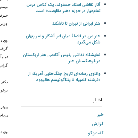
آثار نقاشی استاد حسنوند، یک کلاس درس
موضوع
تمام‌عیار در حوزه «هنر مقاومت» است
جيرف
هنر ایرانی از تهران تا تاشکند
جزئي 
هنر من در فاصلۀ میان امر آشکار و امر پنهان
وي در
شکل می‌گیرد
گرفته
نمایشگاه نقاشی رئیس آکادمی هنر ازبکستان
تماما
در فرهنگستان هنر
گرايي
واکاوی رسانه‌ای تاریخ جنگ‌طلبی آمریکا؛ از
«فرشته کلمبیا» تا پنتاگونیسم هالیوود
دكتر 
برخور
اخبار
پيوتر
خبر
پرداخ
گزارش
گفت‌وگو
وي در