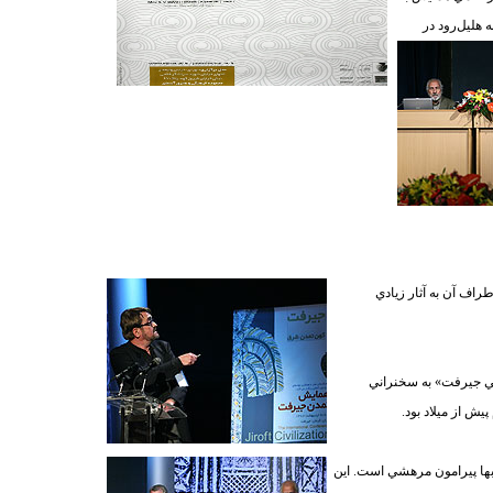
هليل‌رود در
راف آن به آثار زيادي
خي جيرفت» به سخنراني
ش از ميلاد بود.
نبها پيرامون مرهشي است. اين