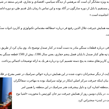
 به ويژه نشانگر آن است كه مرهشي از ديدگاه سياسي، اقتصادي و تجاري، ‌قدرتي منتفذ در شر
مستقيم با بابل از دوره سارگون در آكاد بوده و اين تماس تا زمان بابل قديم طي دو دوره ادام
نجاميده است.»
امه همايش جيرفت جلال الدين رفيع فر درباره «مطالعه مقدماتي تكنولوژي و كاربرد ادوات سن
ت.
فر، درباره قطعات سنگي مادر به دست آمده در كنار صندل توضيح داد. وي بيان كرد از طريق
سطح تپه هاي كنار صندل تا پايان فصل پنجم
كاربردهاي متعدد به پنج دسته تقسيم كرد و درباره هر يك به ارائه توضيحات اجمالي پرداخت.
رايت از ديگر سخنرانان دعوت شده در اين همايش درباره «توالي سراميك در عصر مفرغ در فلات
 بيان اينكه جيرفت مركز اصلي ابتكار در توليد سراميك بوده به مهاجرت سفالگران
ن منطقه اشاره كرد و دليل پيشرفت هنر سراميك در اين منطقه را همين امر
. در پايان دومين روز از همايش جيرفت نيز جان كورتيس با محوريت «اشيا نوع
 در لندن» سخنراني كرد.