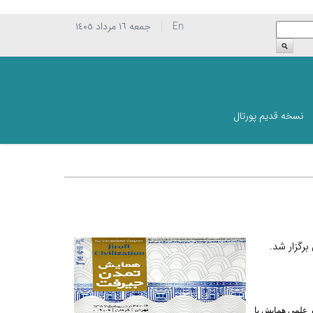
En
جمعه ١٦ مرداد ١٤٠٥
نسخه قدیم پورتال
رگزار شد.
علمي‌ همايش با