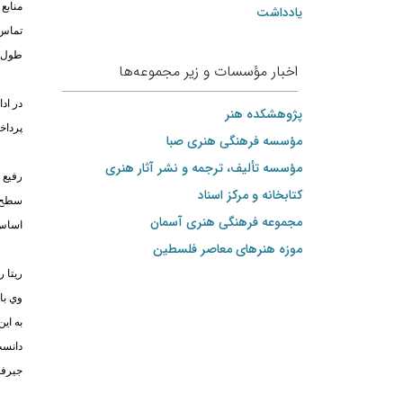
منابع
یادداشت
تماس 
طول ا
اخبار مؤسسات و زیر مجموعه‌ها
در اد
پژوهشکده هنر
پرداخ
مؤسسه فرهنگی هنری صبا
مؤسسه تألیف، ترجمه و نشر آثار هنری
رفيع 
کتابخانه و مرکز اسناد
مجموعه فرهنگی هنری آسمان
اساس 
موزه هنرهای‌ معاصر فلسطین
ريتا 
وي با
به اي
دانست
جيرفت