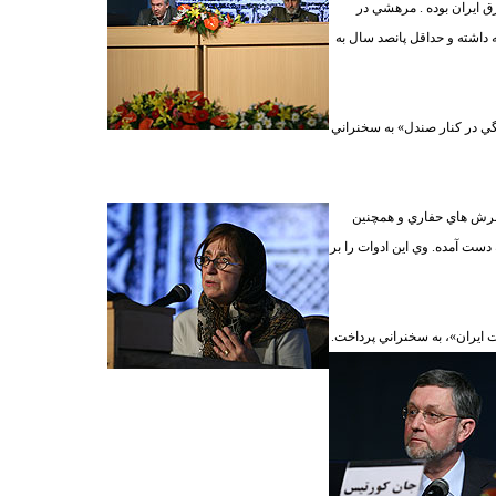
ق ايران بوده . مرهشي در
ه داشته و حداقل پانصد سال به
گي در كنار صندل» به سخنراني
 برش هاي حفاري و همچنين
 حفاري، يعني سال 1386، بيش از 1500 قطعه سنگي به دست آمده. وي اين ادوات را بر
 ايران»، به
سخنراني پرداخت.