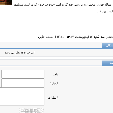
 مقاله خود در مجموع به بررسي چند گروه اشيا «نوع جيرفت» كه در لندن مشاهده
ست پرداخت.
ه شنبه ١٧ ارديبهشت ١٣٨٧ - ١٢:٥٠ |
نسخه چاپي
ندگان
این خبر فاقد نظر می باشد
ما
نام :
ایمیل :
*نظرات :