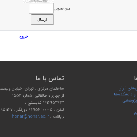
متن تصویر:
خروج
ا
تماس با ما
‌های ایران
ساختمان مرکزی : تهران- خیابان ولیعصر،
 و دانشکده‌ها
از چهارراه طالقانی، شماره ۱۵۵۲
پژوهشی
۱۴۱۶۹۵۳۶۱۳ كدپستي :
تلفن : ۵ - ۶۶۹۵۴۲۰۰ دورنگار : ۶۶۹۵۱۱۶۷
م
رایانامه :
honar@honar.ac.ir