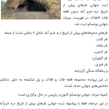
ت جهانی غارهای پیش از
ریخ دره خرم آباد بدون قلعه
لک
الافلاک
در فهرست میراث
انی یونسکو ثبت شد.
های محوطه‌های پیش از تاریخ دره خرم آباد شامل ۶ بخش است از جمله:
ر
کلدر
،
 یافته،
ر
کنجی
،
ر
گیلوران
؛
ر قمری
پناهگاه سنگی
گرارجنه
 این پرونده مجموعه قلعه فلک و افلاک و پل شکسته به دلیل نداشتن
خص‌های جهانی حذف شدند.
یته میراث جهانی یونسکو اکنون‌در پاریس در حال برگزاری است.
 این مرحله، فقط با پیشنهاد ثبت جهانی غارهای پیش از تاریخ دره خرم‌آباد