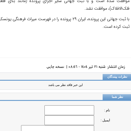
افقت شده است و با ثبت جهانی سایر اجزای پرونده (مانند بنای قلعه
ک‌الافلاک
)، موافقت نشد.
با ثبت جهانی این پرونده، ایران ۲۹ پرونده را در فهرست میراث فرهنگی یونسکو
ت کرده است.
زمان انتشار: شنبه ٢١ تير ١٤٠٤ - ٠٨:٥٦ |
نسخه چاپي
ظرات بینندگان
این خبر فاقد نظر می باشد
نظر شما
نام :
ایمیل :