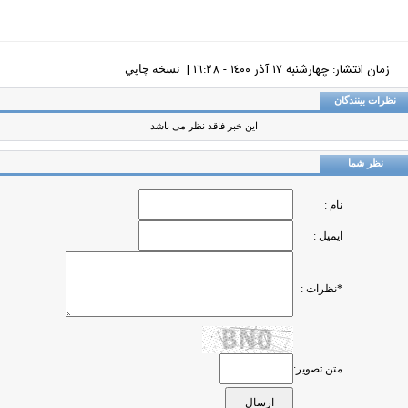
زمان انتشار: چهارشنبه ١٧ آذر ١٤٠٠ - ١٦:٢٨ |
نسخه چاپي
ظرات بینندگان
این خبر فاقد نظر می باشد
نظر شما
نام :
ایمیل :
*نظرات :
متن تصویر: