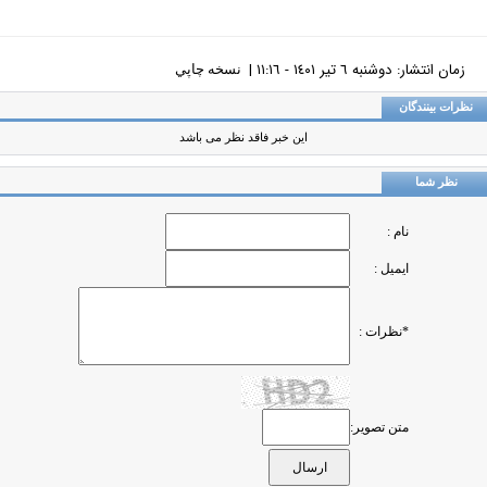
زمان انتشار: دوشنبه ٦ تير ١٤٠١ - ١١:١٦ |
نسخه چاپي
ظرات بینندگان
این خبر فاقد نظر می باشد
نظر شما
نام :
ایمیل :
*نظرات :
متن تصویر: