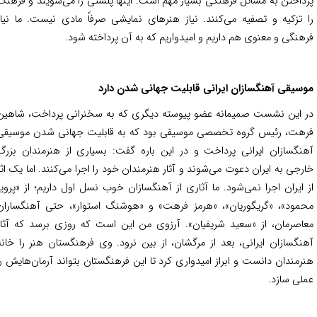
داختن به مسائل فرهنگی بسیار مهم است. اینها پلشتی را می‌شویند و فرهنگ
 تزکیه و تصفیه می‌کنند. نیاز هنرهای نمایشی صرفاً مادی نیست. ما نیاز
هنگی و معنوی هم داریم و امیدواریم که به آن پرداخته شود.
سیقی آهنگسازان ایرانی قابلیت جهانی شدن دارد
 این نشست صمیمانه عضو پیوسته دیگری که به سخنرانی پرداخت، شاهین
هت، رئیس گروه تخصصی موسیقی بود که به قابلیت جهانی شدن موسیقی
نگسازان ایرانی پرداخت و در این باره گفت: بسیاری از هنرمندان بزرگ
رجی به ایران دعوت می‌شوند و آثار هنرمندان خود را اجرا می‌کنند. اما یک اثر
 ایران اجرا نمی‌شود. ما آثاری از آهنگسازان خوب نسل اول داریم؛ از «پرویز
مود»، «گریگوریان»، «هرمز فرهت» و «هوشنگ استوار»، حتی آهنگساران
اصرمان، از «سعید شریفیان». آرزوی من این است که روزی برسد که آثار
نگسازان ایرانی، بعد از مرگشان، از بین نرود. وی فرهنگستان هنر را خانه
رمندان دانست و ابراز امیدواری کرد تا این فرهنگستان بتواند آرمان‌هایش را
لی سازد.