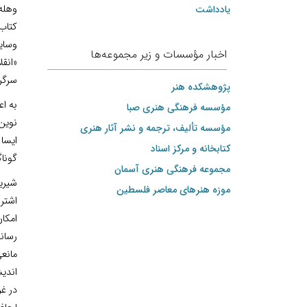
وهله 
یادداشت
کتاب 
وسایل
اخبار مؤسسات و زیر مجموعه‌ها
«انقل
سرگر
پژوهشکده هنر
به اع
مؤسسه فرهنگی هنری صبا
نوین 
مؤسسه تألیف، ترجمه و نشر آثار هنری
ایسا 
کتابخانه و مرکز اسناد
گونا
مجموعه فرهنگی هنری آسمان
شیرین
موزه هنرهای‌ معاصر فلسطین
اشتر
امکان
رسانه
مانع
اندیش