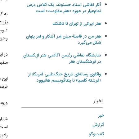
آثار نقاشی استاد حسنوند، یک کلاس درس
تمام‌عیار در حوزه «هنر مقاومت» است
به گ
پژوه
هنر ایرانی از تهران تا تاشکند
علوم
هنر من در فاصلۀ میان امر آشکار و امر پنهان
وجوه 
شکل می‌گیرد
در ا
نمایشگاه نقاشی رئیس آکادمی هنر ازبکستان
در فرهنگستان هنر
مطبو
واکاوی رسانه‌ای تاریخ جنگ‌طلبی آمریکا؛ از
«فرشته کلمبیا» تا پنتاگونیسم هالیوود
فرهنگ
اخبار
ورود 
خبر
شايان
گزارش
است: 
گفت‌وگو
رادیو