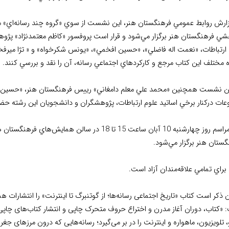
زارش روابط عمومي فرهنگستان هنر، اين نشست از سوي «گروه چند رسانه‌اي» 
شي فرهنگستان هنر برگزار مي‌شود و قرار است پروفسور «كاظم معتمدنژاد» پژوه
 ارتباطات، «نعمت اله فاضلي»، «حسين افخمي»، «يونس شكرخواه» و « تژا ميرفخ
مختلف اين كتاب مرجع و كاركردهاي اجتماعي رسانه، آن را نقد و بررسي كنند.
ين نشست همچنين «محمد علي معلم دامغاني» رييس فرهنگستان هنر، «حسين انتظ
عات دركنار برخي اساتيد علوم ارتباطات، پژوهشگران و دانشجويان اين رشته ح
ستان هنر برگزار مي‌شود.
براي تمامي علاقه‌مندان آزاد است.
 ذكر است کتاب «تاریخ اجتماعی رسانه‌ها؛ از گوتنبرگ تا اینترنت» را انتشارا
«کتاب، دوران آغاز مدرن و اختراع حروف متحرک چاپی و انتشار کتاب‌های چاپی 
، تلویزیون، ماهواره و اینترنت را در بر می‌گیرد؛ رسانه‌هایی که درون مرزهای جغر