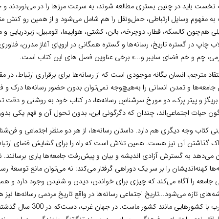
نخست باید در چنین بستری مطالعه شوند، به سرعت مرزها را در می‌نوردند و خص
به مفهوم وسایل ارتباطی، حمل‌ونقل را هم شامل می‌شود و از همین رو کنش متقابل ا
ی هم‌چون کالسکه، قطار، دوچرخه، بالن، کشتی، هواپیما، اتومبیل، زیردریایی و
اب چاپ در گستره تاریخ، رسانه‌ها و گستره همگانی در اروپای آغازِ مدرن، فناوری‌
می، چم و خم فضای سایبر و...» برخی عناوین فصل های این کتاب است.
تقاد مترجم، انسان یگانه موجودی است که از رسانه‌ها برای برقراری ارتباط، در 
جامعه‌ها و تمدن انسانی را به‌هیچ‌وجه نمی‌توان بدون حضور رسانه‌ها درک و 
بریگز و پیتر بِرک،‌ دو مورخ سرشناسِ رسانه‌ها، در کتاب خود به روشنی و دقت 
گون حیات اجتماعی‌‌اند، چندان که دگرگونی این، بدون تحول آن و فهم یکی بد
ی کتاب وجه دیگری هم دارد. داستان رسانه‌ها، از هر دو منظر اجتماعی و فن‌شن
اک گذاشتن آن نیز هست. همین تلاش است که راه را برای گشایش فضای ارتباطی و
 می‌دهد به گسترش آزادی اندیشه و بیان و پیش‌رفت جامعه‌ها یاری برسانند. ن
‌ها کهنه‌اندیشان را بر سر یک دوراهی گرفتار می‌کند: نه می‌توان مانع توسعۀ رسا
ی جامعه را آگاه‌ می‌کند که چیزی برای خواندن، دیدن و شنیدن وجود دارد و 
ه‌های تازه‌ می‌شود...تاریخ اجتماعی رسانه‌ها در واقع تاریخ مردمی رسانه‌ها نیز 
در غرب با کشورهایی مان