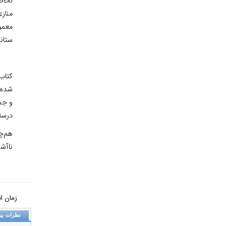
لحاظ 
منازع
معمول
ستاند
کتاب 
شده ک
و جمل
درست
هم‌چن
ناآشن
زمان انتشار: 
نظرات بین