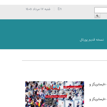
En
شنبه ١٧ مرداد ١٤٠٥
نسخه قدیم پورتال
«ايسابريگز و
«ايسابريگز و