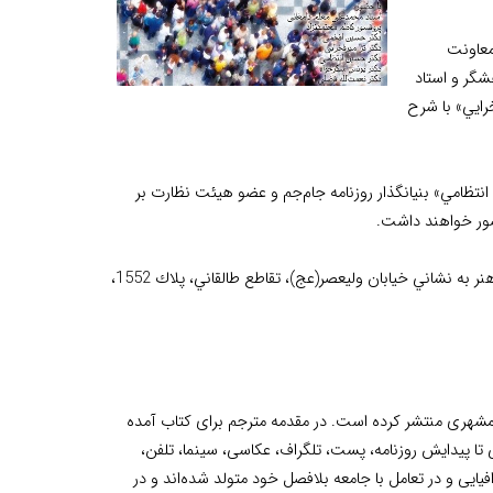
معاونت
شگر و استاد
رايي» با شرح
امي» بنيانگذار روزنامه جام‌جم و عضو هيئت نظارت بر
ضور خواهند داشت.
اين مراسم روز چهارشنبه 10 آبان ساعت 15 تا 18 در سالن همايش‌هاي فرهنگستان هنر به نشاني خيابان وليعصر(عج)، تقاطع طالقاني، پلاك 1552،
ت همشهری منتشر كرده است. در مقدمه مترجم برای کتاب آمده
تا پیدایش روزنامه، پست، تلگراف، عکاسی، سینما، تلفن،
افیایی و در تعامل با جامعه بلافصل خود متولد شده‌اند و در