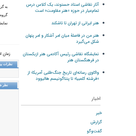
آثار نقاشی استاد حسنوند، یک کلاس درس
به گز
تمام‌عیار در حوزه «هنر مقاومت» است
گروه 
هنر ایرانی از تهران تا تاشکند
نمايش
هنر من در فاصلۀ میان امر آشکار و امر پنهان
شکل می‌گیرد
نمایشگاه نقاشی رئیس آکادمی هنر ازبکستان
زمان انتشار: ش
در فرهنگستان هنر
نظرات بین
واکاوی رسانه‌ای تاریخ جنگ‌طلبی آمریکا؛ از
«فرشته کلمبیا» تا پنتاگونیسم هالیوود
نظر ش
اخبار
خبر
گزارش
گفت‌وگو