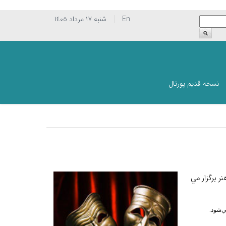
En
شنبه ١٧ مرداد ١٤٠٥
نسخه قدیم پورتال
 برگزار مي
ي
شود.