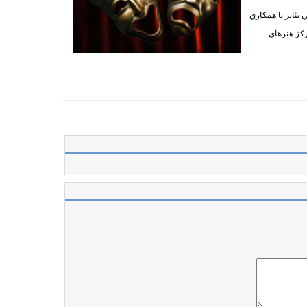
ئاتر با همكاري
ركز هنرهاي