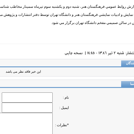
ارش روابط عمومي فرهنگستان هنر، شنبه دوم و يكشنبه سوم تيرماه سمينار مخاطب شناسي ت
نمايش و ادبيات نمايشي فرهنگستان هنر و دانشگاه تهران توسط دفتر انتشارات و پژوهش م
 در سالن صميمي مفخم دانشگاه تهران برگزار مي شود.
نبه ٢ تير ١٣٨٦ - ١٤:٤٥ |
نسخه چاپي
ندگان
این خبر فاقد نظر می باشد
ما
نام :
ایمیل :
*نظرات :