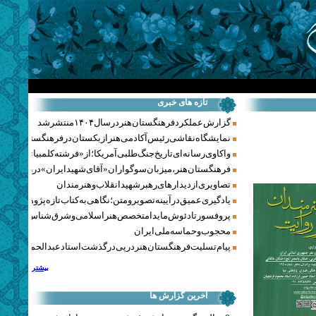
تازه های خبری
گزارش عملکرد فرهنگستان هنر در سال ۱۴۰۴ منتشر شد
نمایشگاه نقاشی رئیس آکادمی هنر ازبکستان در فرهنگستان هنر
واکاوی رسانه‌ای تاریخ جنگ‌طلبی آمریکا؛ از «فرشته کلمبیا» تا پنتاگو
فرهنگستان هنر، میزبان سوگواران «آقای شهید ایران» در روزهای 
تصاویری از دیدارهای رهبر شهید انقلاب و هنرمندان
یادگیری عمیق در آیینه تصویر و متن؛ نگاهی به کتاب تازه پژوهشکده هن
پروفسور تادئوش مایدا متخصص هنر اسلامی و شرق‌شناس لهستا
محجوب و حماسه ملی ایران
پیام تسلیت فرهنگستان هنر در پی درگذشت استاد عبدالحمید نقره‌کا
بیشتر
آخرین گزارش ها