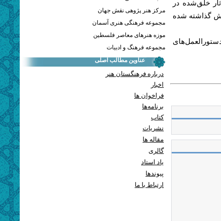
ثار خلق‌شده در
مرکز هنر پژوهی نقش جهان
ایش گذاشته شده
مجموعه فرهنگی هنری آسمان
موزه هنرهای معاصر فلسطین
 12 مهر 1399، ساعت 16، با رعایت دستورالعمل‌های
مجموعه فرهنگ و ادبیات
عناوین مطالب اصلی
درباره فرهنگستان هنر
اخبار
فراخوان ها
برنامه‌ها
کتاب
نشریات
مقاله ها
گالری
یاد استاد
پيوندها
ارتباط با ما