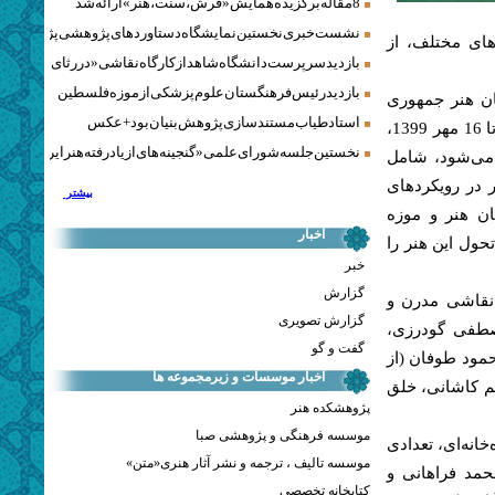
8 مقاله برگزیده همایش «فرش، سنت، هنر» ارائه شد
نشست خبری نخستین نمایشگاه دستاوردهای پژوهشی پژوهشگاه‌
های مختلف، از
بازدید سرپرست دانشگاه شاهد از کارگاه نقاشی «در رثای سیمرغ ت
بازدید رئیس فرهنگستان علوم پزشکی از موزه فلسطین
ن هنر جمهوری
استاد طیاب مستندسازی پژوهش‌بنیان بود + عکس
اسلامی ایران، این نمایشگاه که در آستانه ایام اربعین امام حسین(ع)، از 12 تا 16 مهر 1399،
نخستین جلسه شورای علمی «گنجینه‌های ازیادرفته هنر ایران» برگز
 می‌شود، شامل
ر در رویکردهای
بیشتر
ن هنر و موزه
اخبار
حول این هنر را
خبر
گزارش
‌های نقاشی مدرن و
گزارش تصویری
صطفی گودرزی،
گفت و گو
مود طوفان (از
اخبار موسسات و زیرمجموعه ها
شم کاشانی، خلق
پژوهشکده هنر
موسسه فرهنگی و پژوهشی صبا
خانه‌ای، تعدادی
موسسه تالیف ، ترجمه و نشر آثار هنری«متن»
حمد فراهانی و
کتابخانه تخصصی