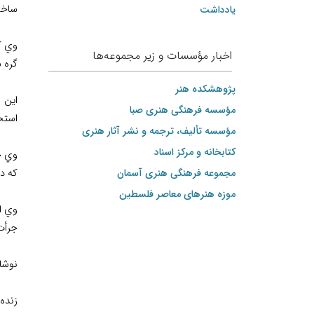
ساخت
یادداشت
وي كا
اخبار مؤسسات و زیر مجموعه‌ها
گره س
پژوهشکده هنر
اين ع
مؤسسه فرهنگی هنری صبا
استح
مؤسسه تألیف، ترجمه و نشر آثار هنری
کتابخانه و مرکز اسناد
وي خا
مجموعه فرهنگی هنری آسمان
كه در
موزه هنرهای‌ معاصر فلسطین
وي اص
جرأت 
نوشاد