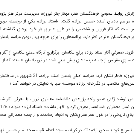
زارش روابط عمومي فرهنگستان هنر، مهناز چتر فيروزه، سرپرست مركز هنر پ
ره مراسم يادمان استاد حسين لرزاده گفت: «استاد لرزاده يكي از برجسته ترين
ر است كه آثار فراوان و شاخصي را در طول عمر پر بار خود برجاي گذاشته 
 فرهنگستان هنر در نظر دارد، برنامه‌هايي را براي هرچه پربار بودن مراسم يادمان ا
زود: «معرفي آثار استاد لرزاده براي عكاسان، برگزاري كارگاه عملي عكاسي از آثار و
ازي مقرنس از جمله برنامه‌هاي پيش بيني شده در اين يادمان هستند كه از اول تا 21 شهريور برگزار مي‌
چتر فيروزه خاطر نشان كرد: «مراسم
كس‌هاي منتخب در نگارخانه لرزاده موسسه صبا به نمايش در خواهد آمد.»
س نوشاد رُكني عضو واحد پژوهش دانشنامه معماري ايران، با معرفي آثار شاخ
آ
 تصريح كرد:« صحن اباعبدالله در کربلا، مسجد اعظم قم، مسجد امام حسين ت